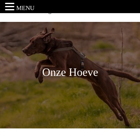
MENU
Van het Landvreugd
N
A
V
I
G
A
T
I
E
Onze Hoeve
W
I
S
S
E
L
E
N