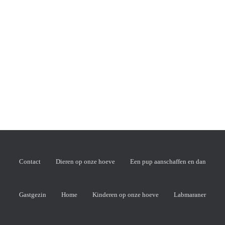
Contact
Dieren op onze hoeve
Een pup aanschaffen en dan
Gastgezin
Home
Kinderen op onze hoeve
Labmaraner